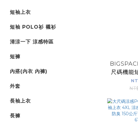
短袖上衣
短袖 POLO衫 襯衫
清涼一下 涼感特區
短褲
BIGSPA
內搭(內衣 內褲)
尺碼機能
工作褲 休
NT
外套
緊腰 休閒褲
NT
斤可
長袖上衣
長褲