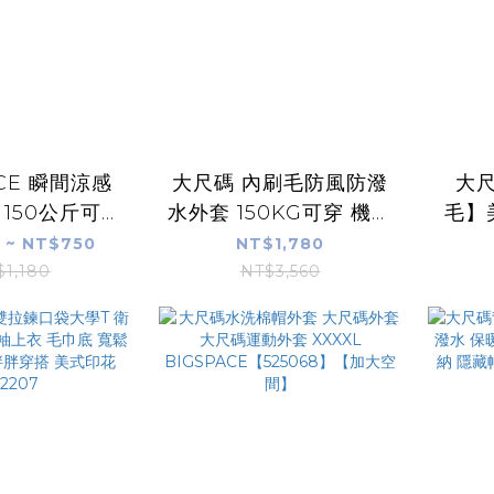
ACE 瞬間涼感
大尺碼 內刷毛防風防潑
大
 150公斤可穿
水外套 150KG可穿 機車
毛】
RONA 厚磅
外套 男 可拆帽/立領 雙
帽T 
 ~ NT$750
NT$1,780
菌吸濕排汗 冰
側拉鍊口袋+暗袋 保暖
口袋 
$1,180
NT$3,560
袖612207
厚外套 寬鬆衝鋒衣
重磅 