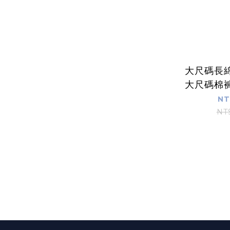
大尺碼長
大尺碼棉
褲腳有抽
NT
BIGSP
NT
間】【5