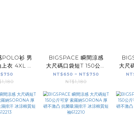
POLO衫 男
BIGSPACE 瞬間涼感
BI
上衣 4XL 涼
大尺碼口袋短T 150公斤
大尺碼
汗透氣抗菌防
可穿 索羅納SORONA
索羅
$750
NT$650 ~ NT$750
NT
50公斤可穿
厚磅不激凸 抗菌吸濕排
不激凸
$1,180
NT$1,180
CE 613121
汗 冰涼棉質短袖
涼