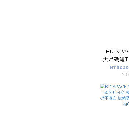
BIGSP
大尺碼短T
索羅納SO
NT$650
不激凸 抗
NT
涼棉質短