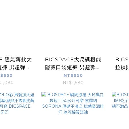
CE 透氣薄款大
BIGSPACE大尺碼機能
BIG
短褲 男超彈力
隱藏口袋短褲 男超彈力
拉鍊
閒短褲 抽繩鬆
工作褲 多口袋工裝褲 抽
工作褲
$650
NT$950
 4XL 150公
繩鬆緊腰 休閒褲 4XL
繩鬆
$1,080
NT$1,580
穿7239
150公斤可穿7236
1