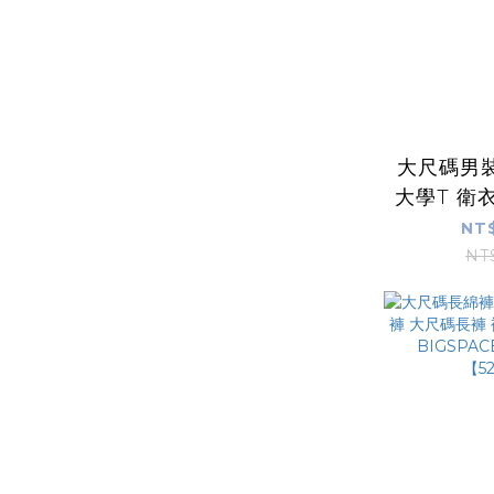
大尺碼男
大學T 衛
袖上衣 毛
NT$
閒運動服 
NT
印花 