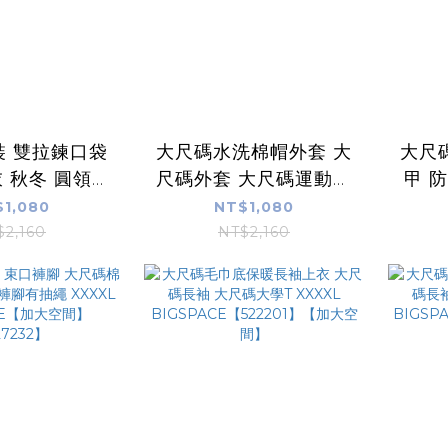
裝 雙拉鍊口袋
大尺碼水洗棉帽外套 大
大尺
衣 秋冬 圓領長
尺碼外套 大尺碼運動外
甲 
巾底 寬鬆 休
套 XXXXL
穿設
1,080
NT$1,080
胖胖穿搭 美式
BIGSPACE【525068】
隱藏
$2,160
NT$2,160
522207
【加大空間】