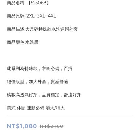
商品名稱: 【525068】
商品尺碼: 2XL~3XL~4XL
商品描述:大尺碼特殊款水洗連帽外套
商品顏色:水洗黑
此系列為特殊款，衣櫥必備，百搭
絕佳版型，加大外套，質感舒適
磅數高透氣好穿，品質穩定，舒適好穿
美式 休閒 運動必備‧加大/特大
NT$1,080
NT$2,160