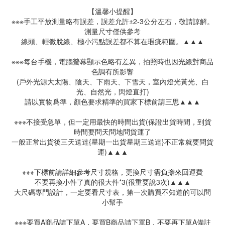
【溫馨小提醒】
※※※手工平放測量略有誤差，誤差允許±2-3公分左右，敬請諒解。
測量尺寸僅供參考
線頭、輕微脫線、極小污點誤差都不算在瑕疵範圍。▲▲▲
※※※每台手機，電腦螢幕顯示色略有差異，拍照時也因光線對商品
色調有所影響
(戶外光源大太陽、陰天、下雨天、下雪天，室內燈光黃光、白
光、自然光，閃燈直打)
請以實物爲準，顏色要求精準的買家下標前請三思▲▲▲
※※※不接受急單，但一定用最快的時間出貨(保證出貨時間，到貨
時間要問天問地問貨運了
一般正常出貨後三天送達{星期一出貨星期三送達}不正常就要問貨
運)▲▲▲
※※※下標前請詳細參考尺寸規格，更換尺寸需負擔來回運費
不要再換小件了真的很大件*3(很重要說3次)▲▲▲
大尺碼專門設計，一定要看尺寸表，第一次購買不知道的可以問
小幫手
※※※要買A商品請下單A，要買B商品請下單B，不要再下單A備註