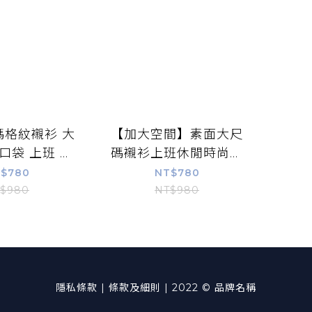
碼格紋襯衫 大
【加大空間】素面大尺
口袋 上班 休
碼襯衫上班休閒時尚百
4L XXXXL
搭 XL~4L XXXXL
$780
NT$780
E【213092】
BIGSPACE【113089】
$980
NT$980
大空間】
隱私條款 | 條款及細則 | 2022 © 品牌名稱