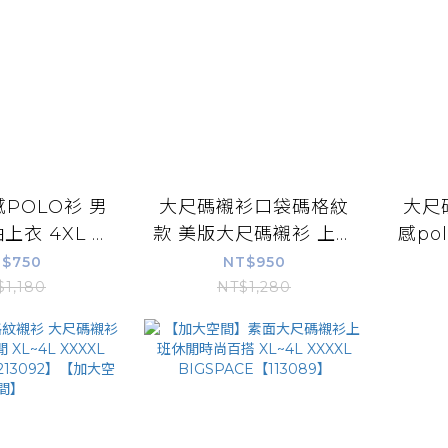
POLO衫 男
大尺碼襯衫口袋碼格紋
大尺
上衣 4XL 涼
款 美版大尺碼襯衫 上班
感pol
汗透氣抗菌防
休閒 4L XXXXL
大尺
$750
NT$950
50公斤可穿
BIGSPACE【513116】
BIG
$1,180
NT$1,280
CE 613121
【加大空間】