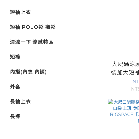
短袖上衣
短袖 POLO衫 襯衫
清涼一下 涼感特區
短褲
大尺碼涼感
內搭(內衣 內褲)
裝加大短袖
感吸濕排
NT
外套
臭 1
NT
BIGSPA
長袖上衣
長褲