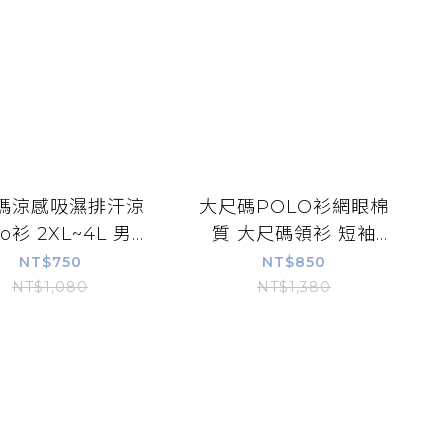
碼涼感吸濕排汗涼
大尺碼POLO衫網眼棉
o衫 2XL~4L 男裝
質 大尺碼領衫 短袖
碼領衫 XXXXL
POLO衫上班 休閒
NT$750
NT$850
SPACE【313103】
XXXXL
NT$1,080
NT$1,380
【加大空間】
BIGSPACE【213094】
【加大空間】