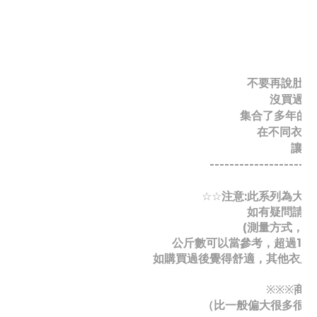
不要再說肚子
沒買過我
集合了多年的經
在不同衣服
讓胖
---------------------
注意:此系列為大
☆
☆
如有疑問請洽
(測量方式，
公斤數可以當參考，超過100
如購買過後覺得舒適，其他衣服
商品
※
※
※
（比一般偏大很多很多，