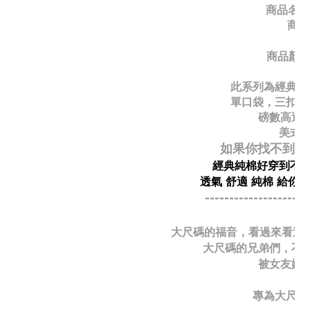
商品名稱
商品
商品顏色
此系列為經典款
單口袋，三扣，
磅數高透
美式 
如果你找不到舒
經典純棉好穿到不行
透氣 舒適 純棉 給你
---------------------
大尺碼的福音，看過來看過來
大尺碼的兄弟們，不
被女友嫌
專為大尺碼