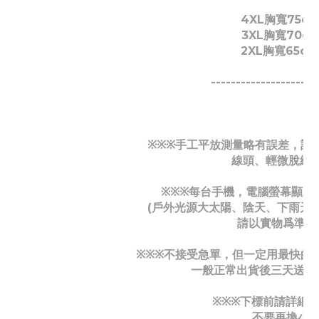
4XL胸寬75c
3XL胸寬70c
2XL胸寬65c
---------------------
手工平放測量略有誤差，誤差
※
※
※
線頭、輕微脫線
每台手機，電腦螢幕顯示
※
※
※
(戶外光源大太陽、陰天、下雨天
請以實物爲準，
不接受急單，但一定用最快的
※
※
※
一般正常出貨後三天送達
下標前請詳細
※
※
※
不要再換小件