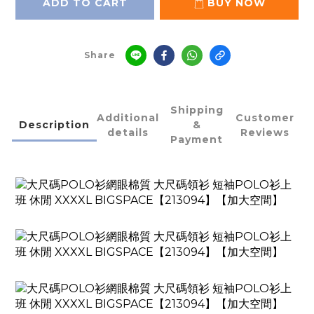
ADD TO CART
BUY NOW
Share
Shipping
Additional
Customer
Description
&
details
Reviews
Payment