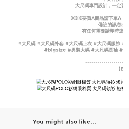
大尺碼專門設計，一定要
要買A商品請下單A，
※
※
※
備註的訊息出
有任何需要請即時連繫溝
#大尺碼 #大尺碼外套 #大尺碼上衣 #大尺碼服飾 #
#bigsize #男裝大碼 #大尺碼長袖 #
---------------------
【BI
You might also like...