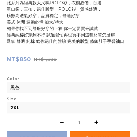
此系列為經典款大尺碼POLO衫，衣櫥必備，百搭
單口袋，三扣，絕佳版型，POLO衫，質感舒適，
磅數高透氣好穿，品質穩定，舒適好穿
美式 休閒 運動必備‧加大/特大
如果你找不到舒服好穿的上衣 你一定要買來試試
經典純棉好穿到不行 試過就怕再也買不到這種材質怎麼辦
透氣 舒適 純棉 給你絕佳的體驗 完美的版型 修飾肚子手臂袖口
NT$850
NT$1,380
Color
Size