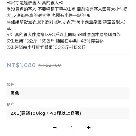
📢尺寸還是依舊大 真的很大📢
🌟沒買過的客人 不要輕易下單4XL🌟 目前沒有客人因買太小件換
大 反應都是真的很大件 老闆有小件一點的嗎
🙏建議拿舒適衣服平放對照尺寸表(千萬不要量身體 誤差會很大)
🙏
4XL真的很大件建議135公斤以上同時48吋腰圍才建議購買👍
3XL建議115公斤~135公斤 腰圍在44吋~48吋穿著👍
2XL建議給小胖胖們體重100公斤~115公斤
NT$1,080
NT$2,160
顏色
尺寸