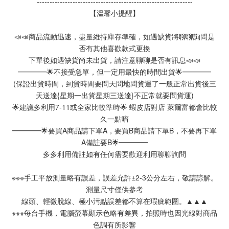
-------------------------------------------------------------
【溫馨小提醒】
📣📣商品流動迅速，盡量維持庫存準確，如遇缺貨將聊聊詢問是
否有其他喜歡款式更換
下單後如遇缺貨尚未出貨，請注意聊聊是否有訊息📣📣
━━━━🌟不接受急單，但一定用最快的時間出貨🌟━━━━
(保證出貨時間，到貨時間要問天問地問貨運了一般正常出貨後三
天送達{星期一出貨星期三送達}不正常就要問貨運)
🌟建議多利用7-11或全家比較準時🌟 蝦皮店對店 萊爾富都會比較
久一點唷
━━━━🌟要買A商品請下單A，要買B商品請下單B，不要再下單
A備註要B🌟━━━━
多多利用備註如有任何需要歡迎利用聊聊詢問
※※※手工平放測量略有誤差，誤差允許±2-3公分左右，敬請諒解。
測量尺寸僅供參考
線頭、輕微脫線、極小污點誤差都不算在瑕疵範圍。▲▲▲
※※※每台手機，電腦螢幕顯示色略有差異，拍照時也因光線對商品
色調有所影響