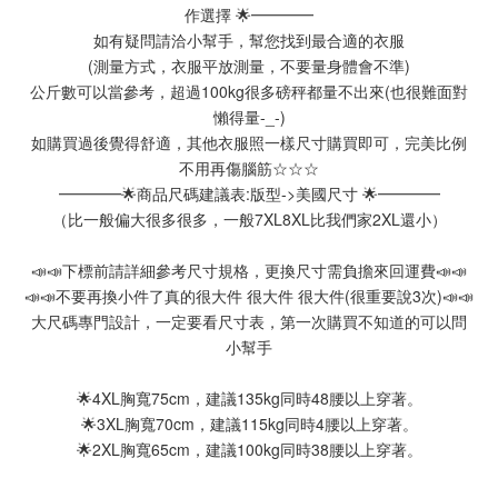
作選擇 🌟━━━━
如有疑問請洽小幫手，幫您找到最合適的衣服
(測量方式，衣服平放測量，不要量身體會不準)
公斤數可以當參考，超過100kg很多磅秤都量不出來(也很難面對
懶得量-_-)
如購買過後覺得舒適，其他衣服照一樣尺寸購買即可，完美比例
不用再傷腦筋☆☆☆
━━━━🌟商品尺碼建議表:版型->美國尺寸 🌟━━━━
（比一般偏大很多很多，一般7XL8XL比我們家2XL還小）
📣📣下標前請詳細參考尺寸規格，更換尺寸需負擔來回運費📣📣
📣📣不要再換小件了真的很大件 很大件 很大件(很重要說3次)📣📣
大尺碼專門設計，一定要看尺寸表，第一次購買不知道的可以問
小幫手
🌟4XL胸寬75cm，建議135kg同時48腰以上穿著。
🌟3XL胸寬70cm，建議115kg同時4腰以上穿著。
🌟2XL胸寬65cm，建議100kg同時38腰以上穿著。