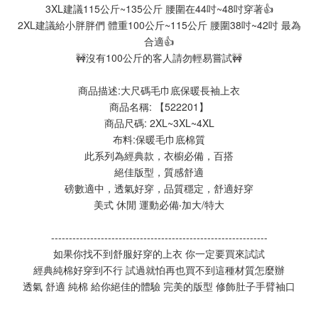
3XL建議115公斤~135公斤 腰圍在44吋~48吋穿著👍
2XL建議給小胖胖們 體重100公斤~115公斤 腰圍38吋~42吋 最為
合適👍
🚧沒有100公斤的客人請勿輕易嘗試🚧
商品描述:大尺碼毛巾底保暖長袖上衣
商品名稱: 【522201】
商品尺碼: 2XL~3XL~4XL
布料:保暖毛巾底棉質
此系列為經典款，衣櫥必備，百搭
絕佳版型，質感舒適
磅數適中，透氣好穿，品質穩定，舒適好穿
美式 休閒 運動必備‧加大/特大
-------------------------------------------------------------
如果你找不到舒服好穿的上衣 你一定要買來試試
經典純棉好穿到不行 試過就怕再也買不到這種材質怎麼辦
透氣 舒適 純棉 給你絕佳的體驗 完美的版型 修飾肚子手臂袖口