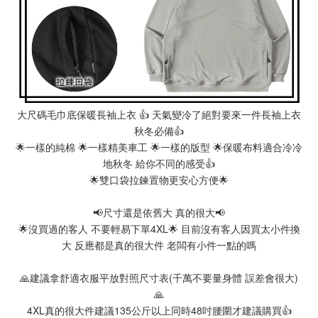
大尺碼毛巾底保暖長袖上衣 👍 天氣變冷了絕對要來一件長袖上衣
秋冬必備👍
🌟一樣的純棉 🌟一樣精美車工 🌟一樣的版型 🌟保暖布料適合冷冷
地秋冬 給你不同的感受👍
🌟雙口袋拉鍊置物更安心方便🌟
📢尺寸還是依舊大 真的很大📢
🌟沒買過的客人 不要輕易下單4XL🌟 目前沒有客人因買太小件換
大 反應都是真的很大件 老闆有小件一點的嗎
🙏建議拿舒適衣服平放對照尺寸表(千萬不要量身體 誤差會很大)
🙏
4XL真的很大件建議135公斤以上同時48吋腰圍才建議購買👍