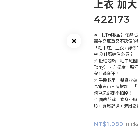
上衣 加大
422173
🔥 【胖哥救星】怕熱
還在穿厚重又不透氣的
「毛巾底」上衣，讓你
👑 為什麼這件必買？ 
✅ 拒絕悶熱｜毛巾底圈圈
Terry），有挺度、
穿到滿身汗！ 
✅ 手機救星｜雙邊拉鍊
易掉東西。這款加上「
騎車跑跳都不怕掉！
✅ 顯瘦剪裁｜修身不
形，寬鬆舒適，遮肚顯
NT$1,080
NT$2