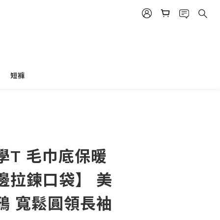
短褲
立即購買
學T 毛巾底保暖
邊拉鍊口袋】 美
鴉 寬鬆圓領長袖