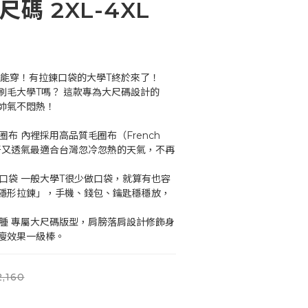
尺碼 2XL-4XL
也能穿！有拉鍊口袋的大學T終於來了！
刷毛大學T嗎？ 這款專為大尺碼設計的
帥氣不悶熱！
布 內裡採用高品質毛圈布（French 
吸汗又透氣最適合台灣忽冷忽熱的天氣，不再
口袋 一般大學T很少做口袋，就算有也容
隱形拉鍊」，手機、錢包、鑰匙穩穩放，
臃腫 專屬大尺碼版型，肩膀落肩設計修飾身
瘦效果一級棒。
,160