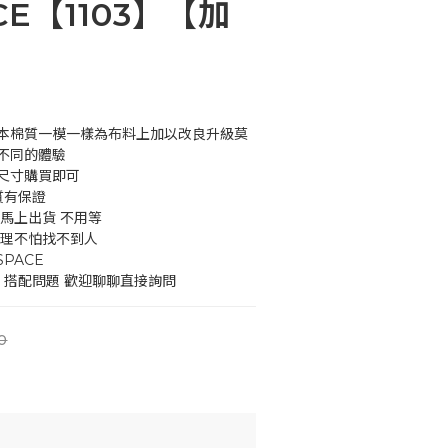
CE【1103】【加
本棉質一模一樣為布料上加以改良升級莫
不同的體驗
尺寸購買即可
質有保證
馬上出貨 不用等
處理不怕找不到人
PACE
 搭配問題 歡迎聊聊直接詢問
0