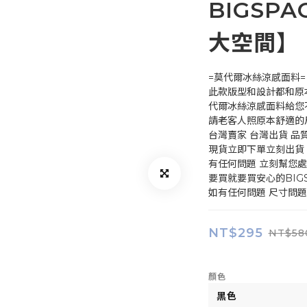
BIGSPA
大空間】
=莫代爾冰絲涼感面料=
此款版型和設計都和原
代爾冰絲涼感面料給您
請老客人照原本舒適的
台灣賣家 台灣出貨 品
現貨立即下單立刻出貨 
有任何問題 立刻幫您
要買就要買安心的BIGS
如有任何問題 尺寸問題
NT$295
NT$58
顏色