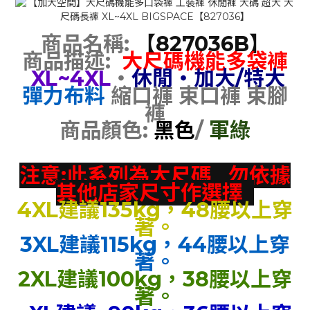
商品名稱:
【827036B】
商品描述:
大尺碼機能多袋褲
XL~4XL
‧
休閒‧加大/特大
彈力布料
縮口褲 束口褲 束腳
褲
商品顏色:
黑色
/
軍綠
注意:此系列為大尺碼 勿依據
其他店家尺寸作選擇
4XL建議135kg，48腰以上穿
著。
3XL建議115kg，44腰以上穿
著。
2XL建議100kg，38腰以上穿
著。