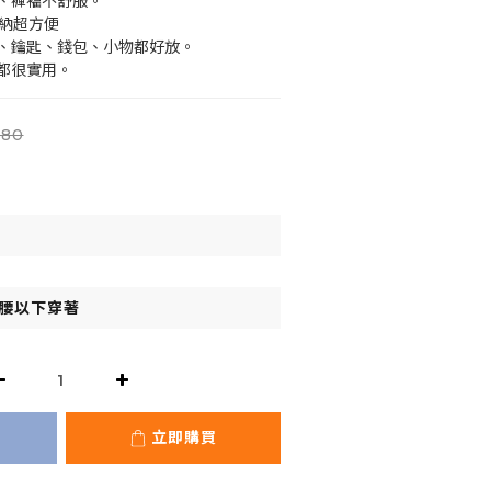
、褲襠不舒服。
收納超方便
、鑰匙、錢包、小物都好放。
都很實用。
080
立即購買